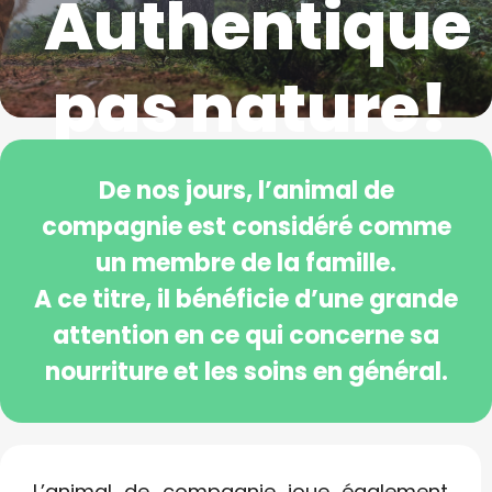
Authentique
pas nature!
De nos jours, l’animal de
compagnie est considéré comme
un membre de la famille.
A ce titre, il bénéficie d’une grande
attention en ce qui concerne sa
nourriture et les soins en général.
L’animal de compagnie joue également