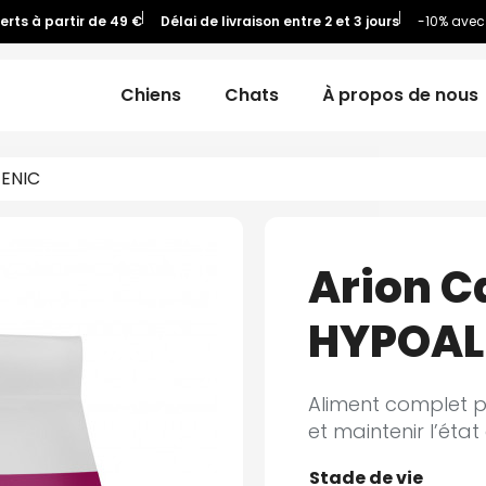
ferts à partir de 49 €
Délai de livraison entre 2 et 3 jours
-10% avec
Chiens
Chats
À propos de nous
GENIC
Arion C
HYPOAL
Aliment complet p
et maintenir l’éta
Stade de vie