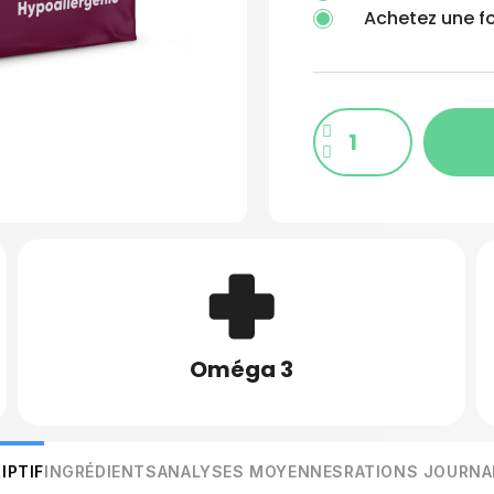
Achetez une fo
Oméga 3
IPTIF
INGRÉDIENTS
ANALYSES MOYENNES
RATIONS JOURNA