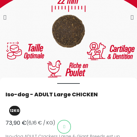
Iso-dog - ADULT Large CHICKEN
12KG
73,90 €
(6,16 € / KG)
Iso-dog ADULT Crackers Large & Giant Breeds est un