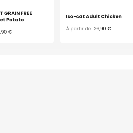
T GRAIN FREE
Iso-cat Adult Chicken
et Potato
À partir de
26,90 €
,90 €
ct
Le pack malin