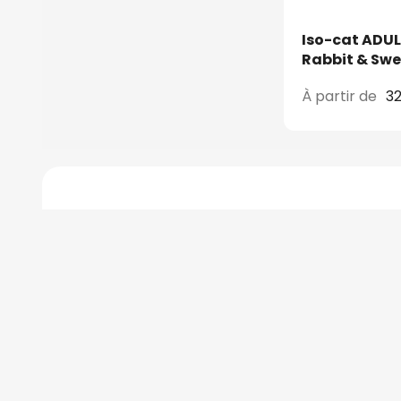
Iso-cat ADUL
Rabbit & Swe
À partir de
32
5 La Cidrerie - 50310 Emondeville - France
Chiens
Chats
À propos
Blog
Conta