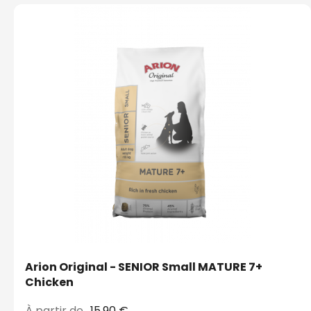
Arion Original - SENIOR Small MATURE 7+
Chicken
À partir de
15,90 €