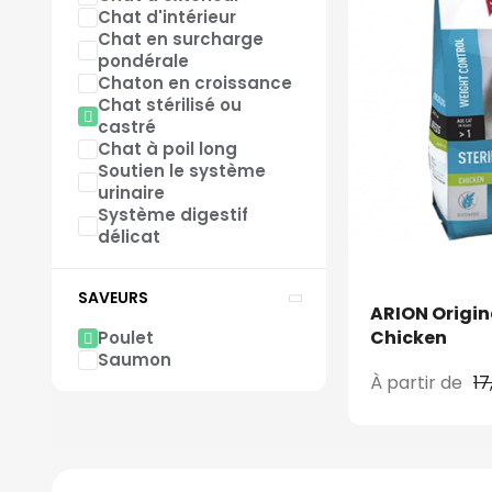
Chat d'intérieur
Chat en surcharge
pondérale
Chaton en croissance
Chat stérilisé ou
castré
Chat à poil long
Soutien le système
urinaire
Système digestif
délicat
SAVEURS
ARION Origina
Chicken
Poulet
Saumon
À partir de
17