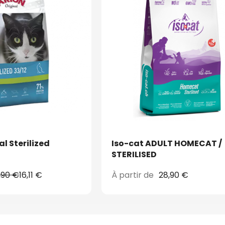
l Sterilized
Iso-cat ADULT HOMECAT /
STERILISED
,90 €
16,11 €
À partir de
28,90 €