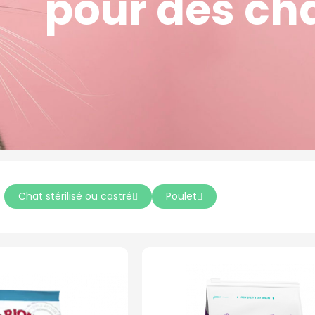
pour des ch
Chat stérilisé ou castré
Poulet