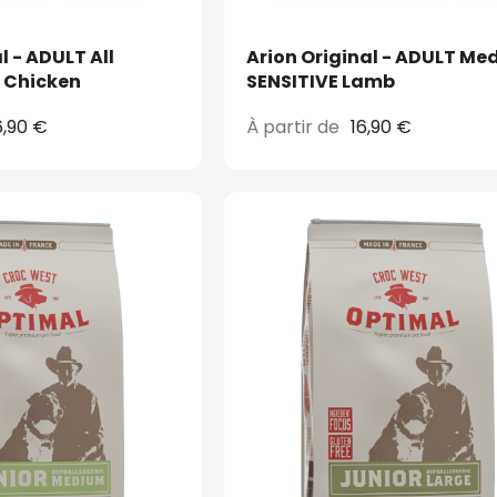
l - ADULT All
Arion Original - ADULT M
Breeds LIGHT Chicken
SENSITIVE Lamb
6,90 €
À partir de
16,90 €