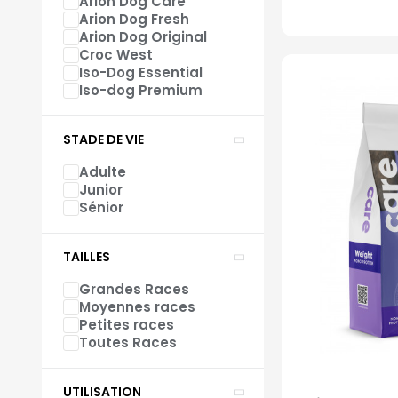
Arion Dog Care
Arion Dog Fresh
Arion Dog Original
Croc West
Iso-Dog Essential
Iso-dog Premium
STADE DE VIE
Adulte
Junior
Sénior
TAILLES
Grandes Races
Moyennes races
Petites races
Toutes Races
UTILISATION