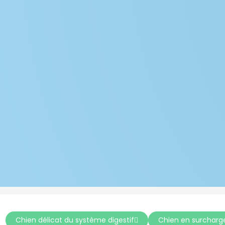
Chien délicat du système digestif
Chien en surcharg
.